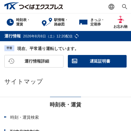
時刻表・
駅情報・
きっぷ・
運賃
路線図
定期券
お忘れ物
運行情報
2026年8月8日（土）12:20配信
現在、平常通り運転しています。
平常
運行情報詳細
遅延証明書
サイトマップ
時刻表・運賃
時刻・運賃検索