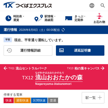
時刻表・
駅情報・
きっぷ・
運賃
路線図
定期券
お忘れ物
運行情報
2026年8月8日（土）00:00配信
現在、平常通り運転しています。
平常
運行情報詳細
遅延証明書
流山セントラルパーク
柏の葉キャンパス
TX11
TX13
ながれやまおおたかのもり
流山おおたかの森
TX12
Nagareyama-ōtakanomori
停車する電車
駅一覧
快速
通勤快速
区間快速
普通