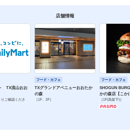
店舗情報
フード・カフェ
フード・カフェ
ト TX流山おお
TXグランドアベニューおおたか
SHOGUN BUR
の森
かの森店【こか
よりご確認くださ
［
1F、2F
］
［
1F(高架下)
］