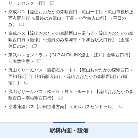
リーンセンター行】
京成バス【流山おおたかの森駅西口～流山一丁目・流山市役所正
面玄関前行 ※最終のみ流山一丁目・小学校入口行】（平日の
み）
京成バス【流山おおたかの森駅西口～常与寺・流山おおたかの森
駅西口行（循環）※最終のみ常与寺・平和台駅入口行】（土曜・
休日のみ）
東武バスセントラル【GLP ALFALINK流山・江戸川台駅西口行】
＜本数注意＞
流山ぐりーんバス（西初石ルート）【流山おおたかの森駅西口～
西初石3丁目（初石駅入口）・流山おおたかの森駅西口行（循
環）】
流山ぐりーんバス（松ヶ丘・野々下ルート）【流山おおたかの森
駅西口～南柏駅西口行】
空港連絡バス【羽田空港方面】（東武バスセントラル）
駅構内図・設備