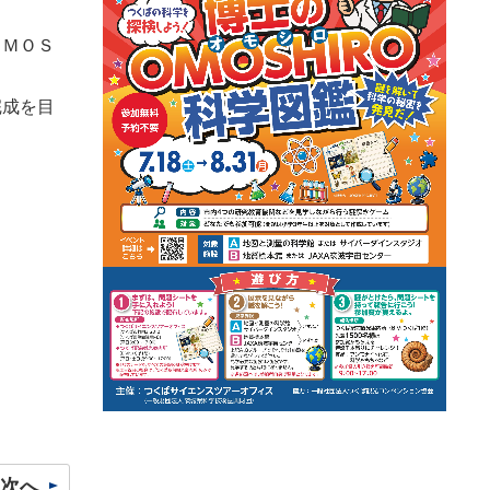
ＯＭＯＳ
完成を目
次へ