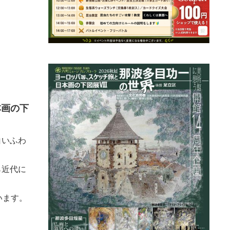
本画の下
白いふわ
ら近代に
います。