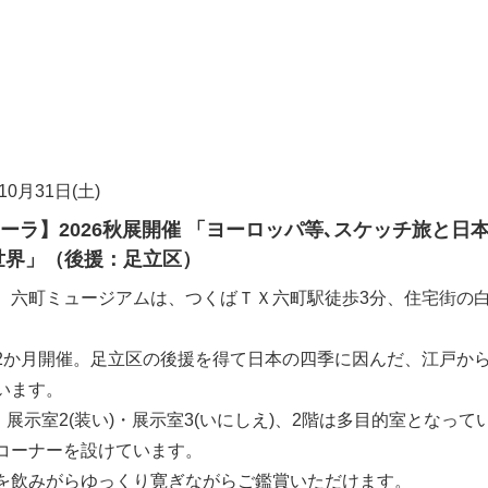
10月31日(土)
ーラ】2026秋展開催 「ヨーロッパ等､スケッチ旅と日
世界」（後援：足立区）
。六町ミュージアムは、つくばＴＸ六町駅徒歩3分、住宅街の
2か月開催。足立区の後援を得て日本の四季に因んだ、江戸か
います。
・展示室2(装い)・展示室3(いにしえ)、2階は多目的室となって
コーナーを設けています。
を飲みがらゆっくり寛ぎながらご鑑賞いただけます。