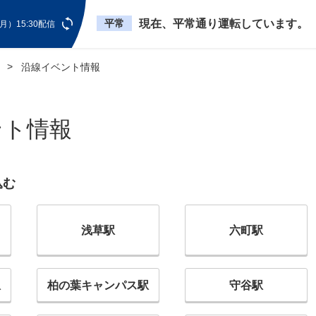
平常
現在、平常通り運転しています。
月）15:30配信
沿線イベント情報
ント情報
込む
浅草駅
六町駅
駅
柏の葉キャンパス駅
守谷駅