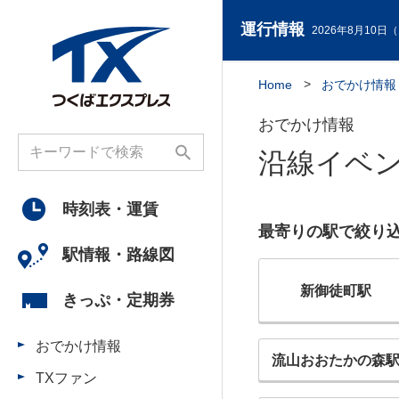
運行情報
2026年8月10日（
Home
おでかけ情報
おでかけ情報
沿線イベ
時刻表・
運賃
最寄りの駅で絞り
駅情報・
路線図
新御徒町駅
きっぷ・
定期券
おでかけ情報
流山おおたかの森
TXファン