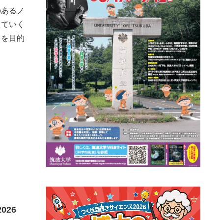
のあるノ
えていく
とを目的
026