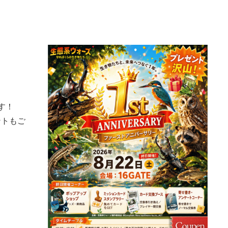
す！
ントもご