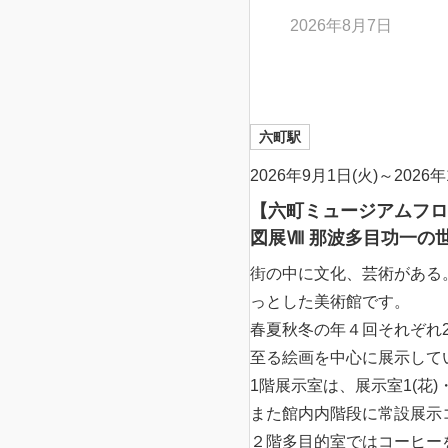
2026年8月7日
六町駅
2026年9月1日(火)～2026年
【六町ミュージアムフロ
図展Ⅷ 那波多目功一の
街の中に文化、芸術がある
っとした美術館です。
春夏秋冬の年４回それぞれ
至る絵画を中心に展示して
1階展示室は、展示室1(花)
また館内内階段に常設展示
２階多目的室ではコーヒー