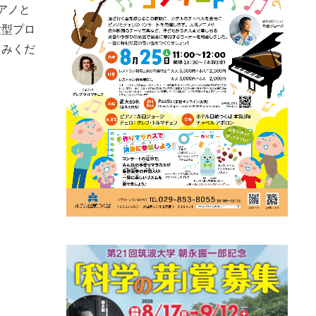
アノと
験型プロ
しみくだ