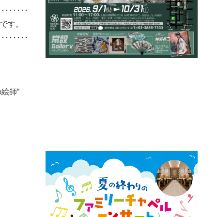
････････
開です。
････････
絵師”