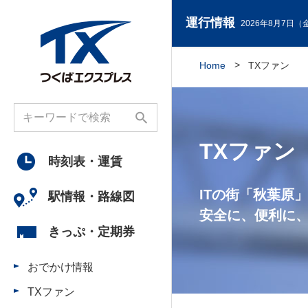
運行情報
2026年8月7日（金
Home
TXファン
TXファン
時刻表・
運賃
ITの街「秋葉原
駅情報・
路線図
安全に、便利に
きっぷ・
定期券
おでかけ情報
TXファン