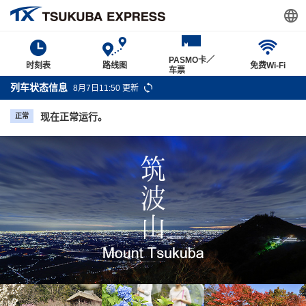
PASMO卡／
时刻表
路线图
免费Wi-Fi
车票
列车状态信息
8月7日11:50 更新
现在正常运行。
正常