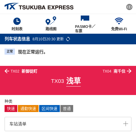
PASMO卡／
时刻表
路线图
免费Wi-Fi
车票
列车状态信息
8月10日20:30 更新
现在正常运行。
正常
新御徒町
南千住
TX02
TX04
浅草
TX03
种类
快速
通勤快速
区间快速
普通
车站清单