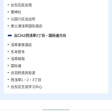
台东区民会馆
鷲神社
公园六区派出所
里士满浅草国际酒店
出口A2西浅草3丁目・国际通方向
浅草豪景酒店
东本愿寺
浅草邮局
国际通
合羽桥道具街道
西浅草1・2・3丁目
台东区生涯学习中心