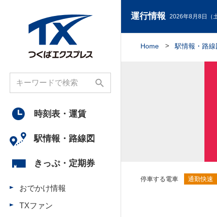
運行情報
2026年8月8日（土
Home
駅情報・路線
時刻表・
運賃
駅情報・
路線図
きっぷ・
定期券
停車する電車
通勤快速
おでかけ情報
TXファン