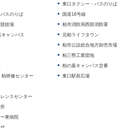
東口タクシー・バスのりば
・バスのりば
国道16号線
合競技場
柏市消防局西部消防署
葉キャンパス
北柏ライフタウン
校
柏市公設総合地方卸売市場
校
柏三勢工業団地
地
柏の葉キャンパス交番
 柏研修センター
東口駅前広場
ァレンスセンター
修所
ター東病院
ラザ