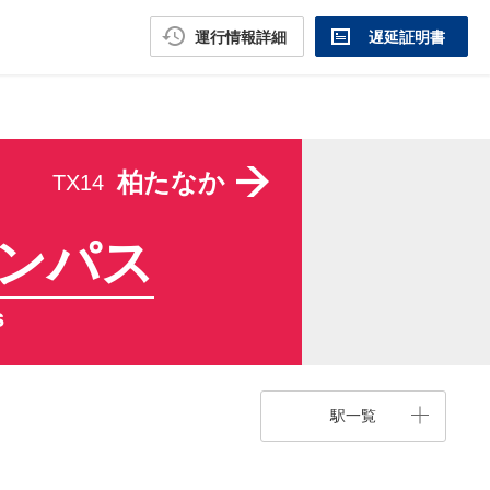
運行情報詳細
遅延証明書
柏たなか
TX14
ンパス
s
駅一覧