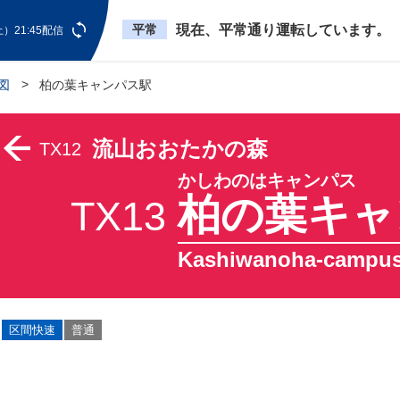
平常
現在、平常通り運転しています。
）21:45配信
図
柏の葉キャンパス駅
流山おおたかの森
TX12
かしわのはキャンパス
柏の葉キャ
TX13
Kashiwanoha-campu
区間快速
普通