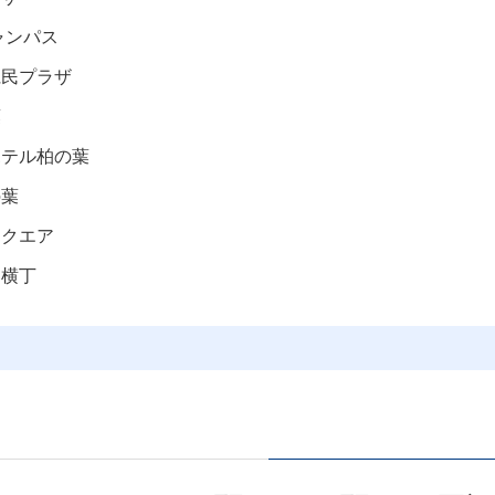
ャンパス
県民プラザ
葉
ホテル柏の葉
の葉
スクエア
し横丁