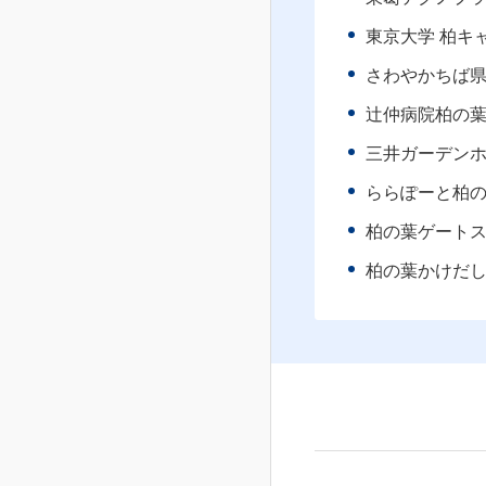
東京大学 柏キ
さわやかちば
辻仲病院柏の
三井ガーデン
ららぽーと柏
柏の葉ゲート
柏の葉かけだ