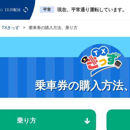
平常
現在、平常通り運転しています。
）13:20配信
TXきっず
乗車券の購入方法、乗り方
乗車券の購入方法
乗り方