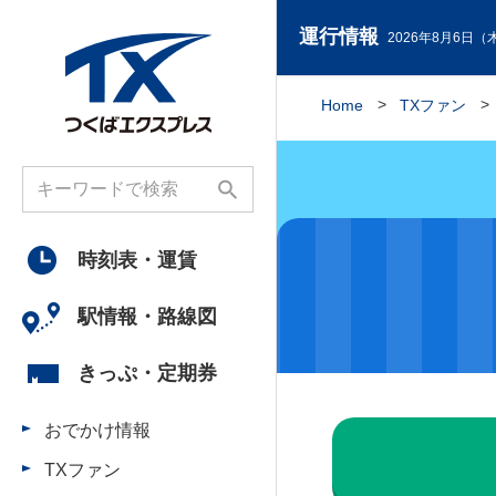
運行情報
2026年8月6日（木
Home
TXファン
時刻表・
運賃
駅情報・
路線図
きっぷ・
定期券
おでかけ情報
TXファン