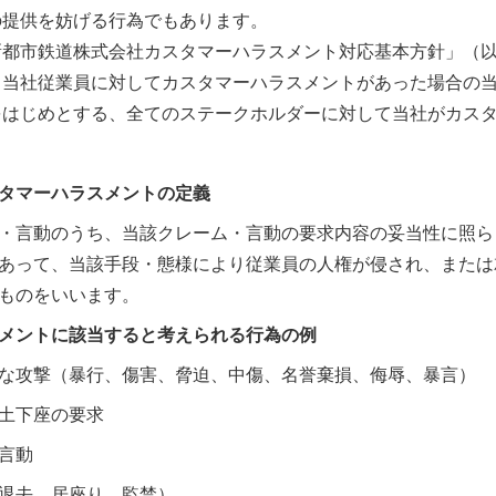
の提供を妨げる行為でもあります。
新都市鉄道株式会社カスタマーハラスメント対応基本方針」（
ら当社従業員に対してカスタマーハラスメントがあった場合の
をはじめとする、全てのステークホルダーに対して当社がカス
タマーハラスメントの定義
・言動のうち、当該クレーム・言動の要求内容の妥当性に照ら
あって、当該手段・態様により従業員の人権が侵され、または
ものをいいます。
メントに該当すると考えられる行為の例
な攻撃（暴行、傷害、脅迫、中傷、名誉棄損、侮辱、暴言）
土下座の要求
言動
退去、居座り、監禁）