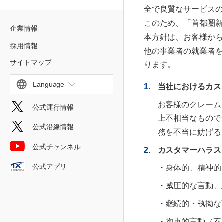
全で良質なサービス
このため、「首都圏
企業情報
本方針は、お客様か
採用情報
他の事業者の就業者
サイトマップ
ります。
Language
1.
当社におけるカス
お客様のクレーム
公式運行情報
上不相当なもので
公式沿線情報
務を不当に妨げる
公式チャンネル
2.
カスタマーハラス
公式アプリ
・身体的、精神的
・威圧的な言動、
・継続的・執拗な
・拘束的言動（不