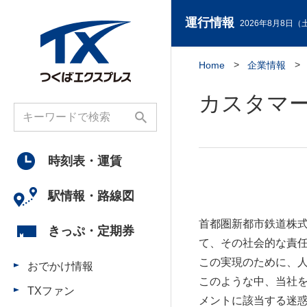
運行情報
2026年8月8日（土
Home
企業情報
カスタマ
時刻表・
運賃
駅情報・
路線図
首都圏新都市鉄道株
きっぷ・
定期券
て、その社会的な責
この実現のために、
おでかけ情報
このような中、当社
TXファン
メントに該当する迷