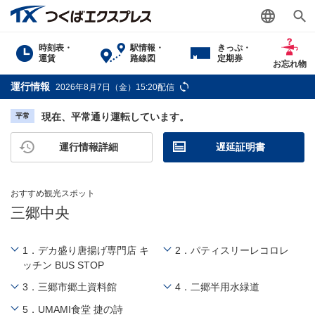
時刻表・
駅情報・
きっぷ・
運賃
路線図
定期券
お忘れ物
運行情報
2026年8月7日（金）15:20配信
現在、平常通り運転しています。
平常
運行情報詳細
遅延証明書
おすすめ観光スポット
三郷中央
1．デカ盛り唐揚げ専門店 キ
2．パティスリーレコロレ
ッチン BUS STOP
3．三郷市郷土資料館
4．二郷半用水緑道
5．UMAMI食堂 捷の詩