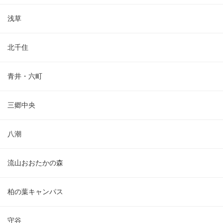
浅草
北千住
青井・六町
三郷中央
八潮
流山おおたかの森
柏の葉キャンパス
守谷