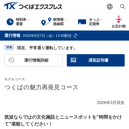
時刻表・
駅情報・
きっぷ・
運賃
路線図
定期券
お忘れ物
運行情報
2026年8月7日（金）13:40配信
現在、平常通り運転しています。
平常
運行情報詳細
遅延証明書
モデルコース
つくばの魅力再発見コース
2026年3月現在
筑波ならではの文化施設とニュースポットを"時間をかけ
て"堪能してください！