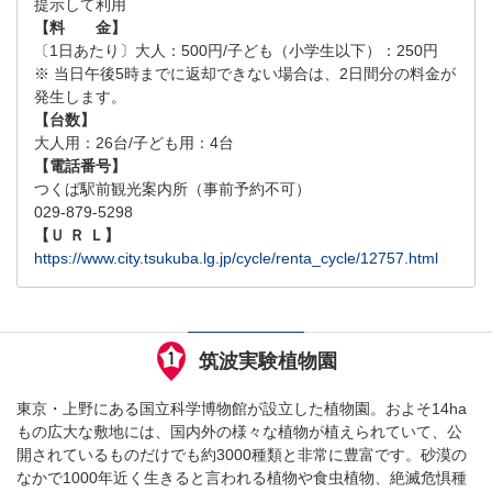
提示して利用
【料 金】
〔1日あたり〕大人：500円/子ども（小学生以下）：250円
※ 当日午後5時までに返却できない場合は、2日間分の料金が
発生します。
【台数】
大人用：26台/子ども用：4台
【電話番号】
つくば駅前観光案内所（事前予約不可）
029-879-5298
【Ｕ Ｒ Ｌ】
https://www.city.tsukuba.lg.jp/cycle/renta_cycle/12757.html
筑波実験植物園
東京・上野にある国立科学博物館が設立した植物園。およそ14ha
もの広大な敷地には、国内外の様々な植物が植えられていて、公
開されているものだけでも約3000種類と非常に豊富です。砂漠の
なかで1000年近く生きると言われる植物や食虫植物、絶滅危惧種