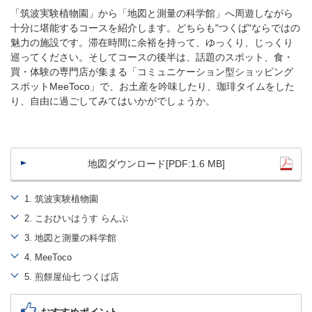
「筑波実験植物園」から「地図と測量の科学館」へ周遊しながら
十分に堪能するコースを紹介します。どちらも"つくば"ならではの
魅力の施設です。滞在時間に余裕を持って、ゆっくり、じっくり
巡ってください。そしてコースの後半は、話題のスポット、食・
買・体験の専門店が集まる「コミュニケーション型ショッピング
スポットMeeToco」で、お土産を吟味したり、珈琲タイムをした
り、自由に過ごしてみてはいかがでしょうか。
地図ダウンロード[PDF:1.6 MB]
1
筑波実験植物園
2
こおひいはうす らんぷ
3
地図と測量の科学館
4
MeeToco
5
煎餅屋仙七 つくば店
おすすめポイント