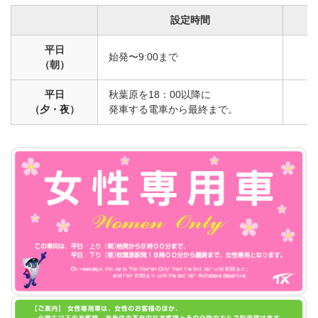
設定時間
平日
始発〜9:00まで
上
（朝）
平日
秋葉原を18：00以降に
下
（夕・夜）
発車する電車から最終まで。