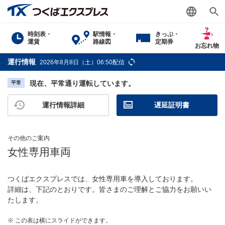
時刻表・
駅情報・
きっぷ・
運賃
路線図
定期券
お忘れ物
運行情報
2026年8月8日（土）06:50配信
現在、平常通り運転しています。
平常
運行情報詳細
遅延証明書
その他のご案内
女性専用車両
つくばエクスプレスでは、女性専用車を導入しております。
詳細は、下記のとおりです。皆さまのご理解とご協力をお願いい
たします。
※
この表は横にスライドができます。