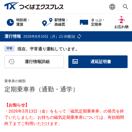
時刻表・
駅情報・
きっぷ・
運賃
路線図
定期券
お忘れ物
運行情報
2026年8月10日（月）21:00配信
現在、平常通り運転しています。
平常
運行情報詳細
遅延証明書
乗車券の種類
定期乗車券（通勤・通学）
【お知らせ】
・2026年3月13日（金）をもって「磁気定期乗車券」の発売を終
了いたしました。お持ちの磁気定期乗車券については、有効期間
終了までご利用いただけます。