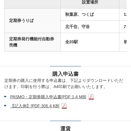
設置場所
秋葉原、つくば
12:
定期券うりば
北千住、守谷
7:0
定期券発行機能付自動券
全20駅
初電
売機
購入申込書
定期券の購入に使用する申込書は、下記よりダウンロードいただ
けます。印刷を行う際は、A4印刷でお願いいたします。
PASMO・定期券購入申込書
[PDF:1.4 MB]
【記入例】
[PDF:305.4 KB]
運賃