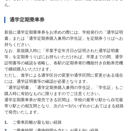
ん。
通学定期乗車券
新規に通学定期乗車券をお求めの際には、学校発行の「通学証明
書」または「通学定期券購入兼用の学生証」を定期券うりばへお
持ちください。
なお、新規購入時に「卒業予定年月日が証明された通学証明書
等」を定期券うりばにお持ちいただければ、卒業までの間、通学
証明書等の確認を省略し、各駅の定期券発行機能付き自動券売機
で継続購入いただけます。
ただし、進学による通学区分の変更や通学区間に変更がある場合
には、通学証明書等の確認が必要となります。
「通学証明書」「通学定期券購入兼用の学生証」「学生証」もご
購入時に有効なものに限りますのでご注意ください。
通学定期乗車券が発売できる区間は、学校の最寄り駅から自宅最
寄り駅との相互間となり、次の1〜3のいずれかにあてはまる経路
で発売いたします。
1.
ご乗車距離が最も短い経路
2.
ご乗車時間（乗換時間を含む）が最も短い経路