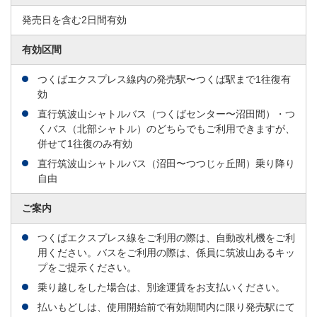
発売日を含む2日間有効
有効区間
つくばエクスプレス線内の発売駅〜つくば駅まで1往復有
効
直行筑波山シャトルバス（つくばセンター〜沼田間）・つ
くバス（北部シャトル）のどちらでもご利用できますが、
併せて1往復のみ有効
直行筑波山シャトルバス（沼田〜つつじヶ丘間）乗り降り
自由
ご案内
つくばエクスプレス線をご利用の際は、自動改札機をご利
用ください。バスをご利用の際は、係員に筑波山あるキッ
プをご提示ください。
乗り越しをした場合は、別途運賃をお支払いください。
払いもどしは、使用開始前で有効期間内に限り発売駅にて