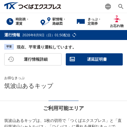
時刻表・
駅情報・
きっぷ・
運賃
路線図
定期券
お忘れ物
運行情報
2026年8月9日（日）01:50配信
現在、平常通り運転しています。
平常
運行情報詳細
遅延証明書
お得なきっぷ
筑波山あるキップ
ご利用可能エリア
筑波山あるキップは、1枚の切符で「つくばエクスプレス」と「直
行筑波山シャトルバス」「つくバス」に乗れる便利なきっぷで