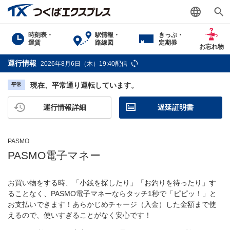
時刻表・
駅情報・
きっぷ・
運賃
路線図
定期券
お忘れ物
運行情報
2026年8月6日（木）19:40配信
現在、平常通り運転しています。
平常
運行情報詳細
遅延証明書
PASMO
PASMO電子マネー
お買い物をする時、「小銭を探したり」「お釣りを待ったり」す
ることなく、PASMO電子マネーならタッチ1秒で「ピピッ！」と
お支払いできます！あらかじめチャージ（入金）した金額まで使
えるので、使いすぎることがなく安心です！