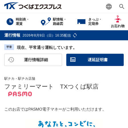
時刻表・
駅情報・
きっぷ・
運賃
路線図
定期券
お忘れ物
運行情報
2026年8月9日（日）16:35配信
現在、平常通り運転しています。
平常
運行情報詳細
遅延証明書
駅ナカ・駅チカ店舗
ファミリーマート TXつくば駅店
このお店ではPASMO電子マネーがご利用いただけます。