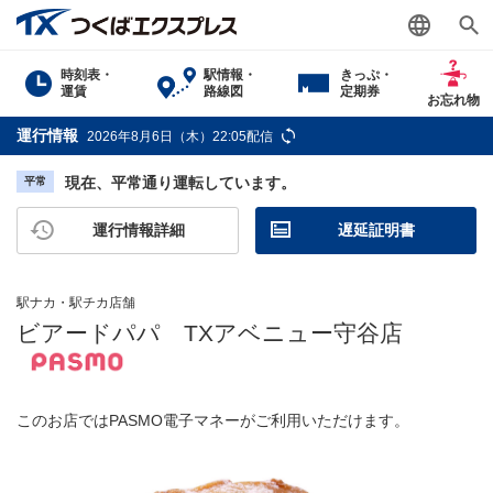
時刻表・
駅情報・
きっぷ・
運賃
路線図
定期券
お忘れ物
運行情報
2026年8月6日（木）22:05配信
現在、平常通り運転しています。
平常
運行情報詳細
遅延証明書
駅ナカ・駅チカ店舗
ビアードパパ TXアベニュー守谷店
このお店ではPASMO電子マネーがご利用いただけます。