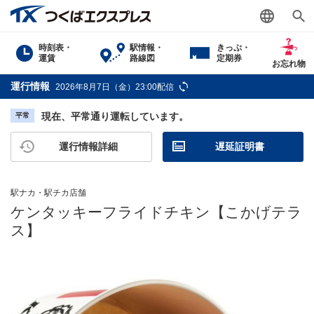
時刻表・
駅情報・
きっぷ・
運賃
路線図
定期券
お忘れ物
運行情報
2026年8月7日（金）23:00配信
現在、平常通り運転しています。
平常
運行情報詳細
遅延証明書
駅ナカ・駅チカ店舗
ケンタッキーフライドチキン【こかげテラ
ス】