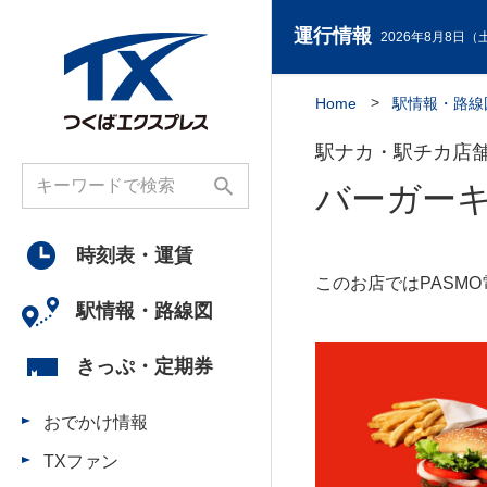
運行情報
2026年8月8日（土
Home
駅情報・路線
駅ナカ・駅チカ店
バーガー
時刻表・
運賃
このお店ではPASM
駅情報・
路線図
きっぷ・
定期券
おでかけ情報
TXファン