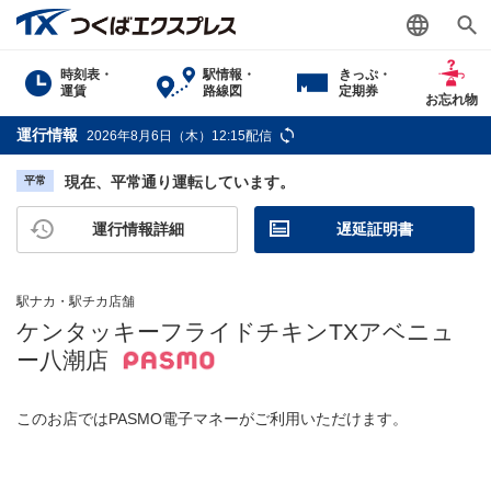
時刻表・
駅情報・
きっぷ・
運賃
路線図
定期券
お忘れ物
運行情報
2026年8月6日（木）12:15配信
現在、平常通り運転しています。
平常
運行情報詳細
遅延証明書
駅ナカ・駅チカ店舗
ケンタッキーフライドチキンTXアベニュ
ー八潮店
このお店ではPASMO電子マネーがご利用いただけます。