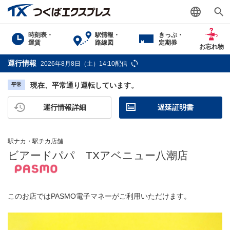
時刻表・
駅情報・
きっぷ・
運賃
路線図
定期券
お忘れ物
運行情報
2026年8月8日（土）14:10配信
現在、平常通り運転しています。
平常
運行情報詳細
遅延証明書
駅ナカ・駅チカ店舗
ビアードパパ TXアベニュー八潮店
このお店ではPASMO電子マネーがご利用いただけます。