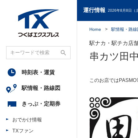
運行情報
2026年8月8日（土
Home
駅情報・路線
駅ナカ・駅チカ店
串カツ田中
時刻表・
運賃
このお店ではPASM
駅情報・
路線図
きっぷ・
定期券
おでかけ情報
TXファン