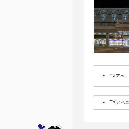
TXアベ
TXアベ