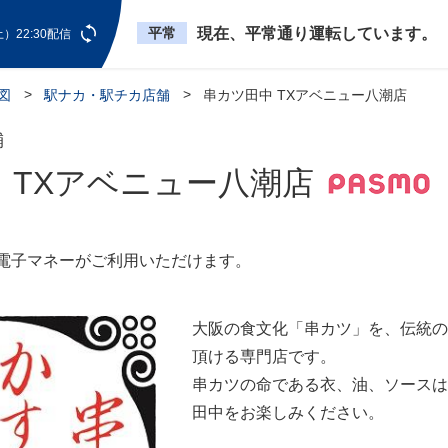
平常
現在、平常通り運転しています。
）22:30配信
図
駅ナカ・駅チカ店舗
串カツ田中 TXアベニュー八潮店
舗
 TXアベニュー八潮店
O電子マネーがご利用いただけます。
大阪の食文化「串カツ」を、伝統の
頂ける専門店です。
串カツの命である衣、油、ソースは
田中をお楽しみください。