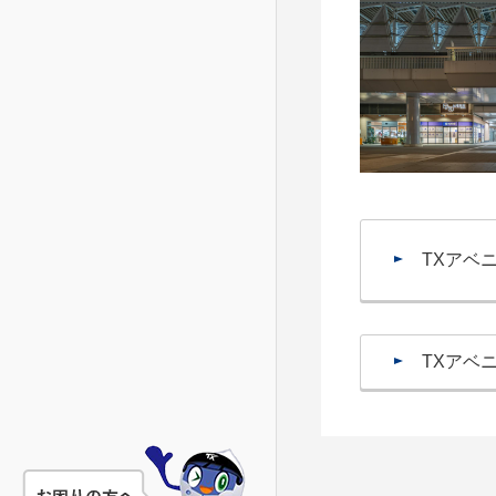
TXアベ
TXアベ