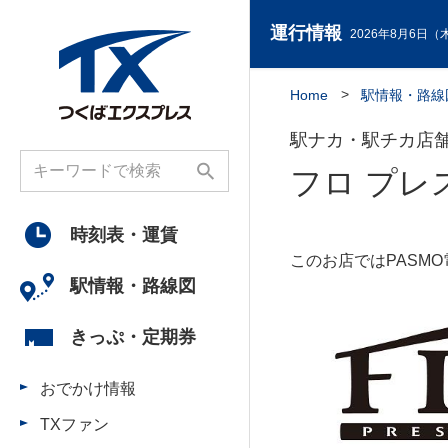
運行情報
2026年8月6日（木
Home
駅情報・路線
駅ナカ・駅チカ店
フロ プレ
時刻表・
運賃
このお店ではPASM
駅情報・
路線図
きっぷ・
定期券
おでかけ情報
TXファン