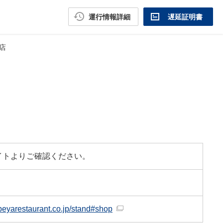
運行情報詳細
遅延証明書
駅店
イトよりご確認ください。
beyarestaurant.co.jp/stand#shop