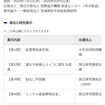
期間：2026年7月1日(水)～2026年9月9日(水)
出展法人：独立行政法人 国際協力機構 筑波センター（JICA筑波)
展示協力：一般財団法人 茨城県科学技術振興財団
過去の特別展示
※
この表は横にスライドができます。
展示内容
出展法人
【第1弾】「超電導加速空洞」
大学共同利用機関
構
【第2弾】「遺伝子組換えカイコに関する成
国立研究開発法人
果」
構
【第3弾】「顔出し宇宙服」
国立研究開発法人
（JAXA）
【第4弾】「ニッケル基超耐熱合金」
国立研究開発法人 