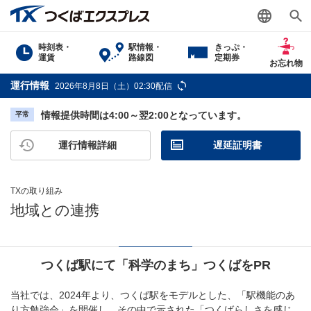
時刻表・
駅情報・
きっぷ・
運賃
路線図
定期券
お忘れ物
運行情報
2026年8月8日（土）02:30配信
情報提供時間は4:00～翌2:00となっています。
平常
運行情報詳細
遅延証明書
TXの取り組み
地域との連携
つくば駅にて「科学のまち」つくばをPR
当社では、2024年より、つくば駅をモデルとした、「駅機能のあ
り方勉強会」を開催し、その中で示された「つくばらしさを感じ