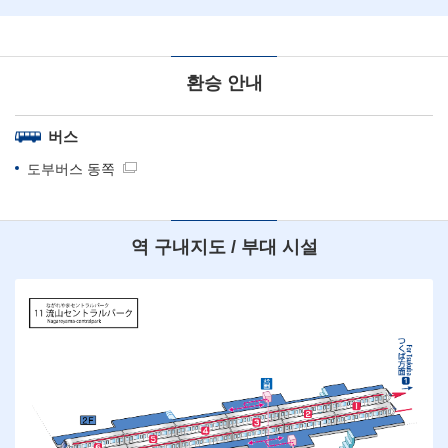
환승 안내
버스
도부버스 동쪽
역 구내지도 / 부대 시설