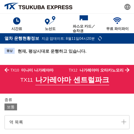
파스모 카드／
시간표
노선도
무료 와이파이
승차권
열차 운행현황정보
지금 업데이트: 8월11일04시20분
현재, 평상시대로 운행하고 있습니다.
평상
미나미 나가레야마
나가레야마 오타카노모리
TX10
TX12
나가레야마 센트럴파크
TX11
종류
보통
역 목록