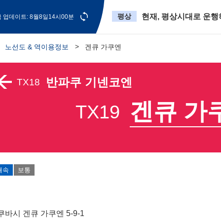
평상
현재, 평상시대로 운행
 업데이트: 8월8일14시00분
노선도 & 역이용정보
겐큐 가쿠엔
반파쿠 기넨코엔
TX18
겐큐 가
TX19
쾌속
보통
바시 겐큐 가쿠엔 5-9-1