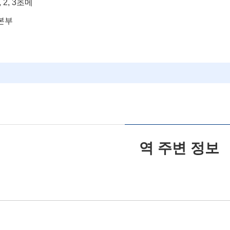
2, 3초메
본부
역 주변 정보