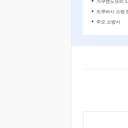
가쿠엔노모리 1, 
쓰쿠바시 소방 
주오 소방서