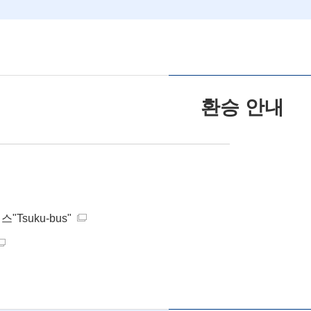
환승 안내
suku-bus"