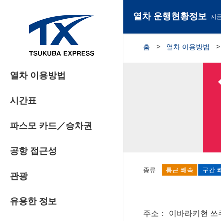
열차 운행현황정보
지금
홈
열차 이용방법
열차 이용방법
시간표
파스모 카드／승차권
공항 접근성
종류
통근 쾌속
구간 
관광
유용한 정보
주소
이바라키현 쓰쿠