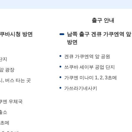
출구 안내
쓰쿠바시청 방면
남쪽 출구 겐큐 가쿠엔역 앞
방면
겐큐 가쿠엔역 앞 공원
단지
쓰쿠바 세이부 공업 단지
앞 광장
가쿠엔 미나미 1, 2, 3초메
, 버스 타는 곳
가쓰라기네사키
쿠엔 우체국
출소
7초메