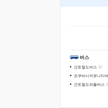
버스
간토철도버스
츠쿠바시커뮤니티버스"T
간토철도퍼플버스