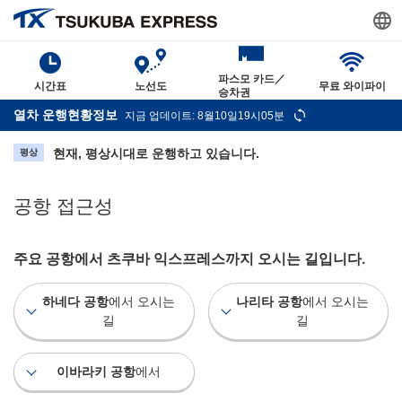
파스모 카드／
시간표
노선도
무료 와이파이
승차권
열차 운행현황정보
지금 업데이트: 8월10일19시05분
현재, 평상시대로 운행하고 있습니다.
평상
공항 접근성
주요 공항에서 츠쿠바 익스프레스까지 오시는 길입니다.
하네다 공항
에서 오시는
나리타 공항
에서 오시는
길
길
이바라키 공항
에서