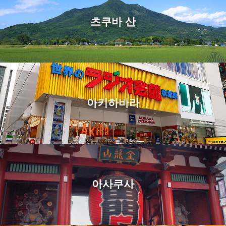
츠쿠바 산
아키하바라
아사쿠사