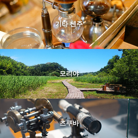
기타 센주
모리야
츠쿠바