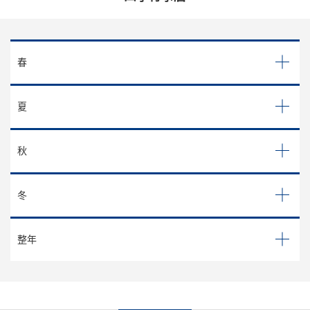
春
夏
秋
冬
整年