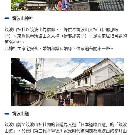
筑波山神社
筑波山神社以筑波山為信仰，西峰供奉筑波山大神（伊邪那岐
命）、東峰供奉筑波山女大神（伊邪那美命），是關東屈指可數的
著名神社。
此神社主家宅安全、婚姻和諧及姻缘，信眾遍布關東一帶。
筑波山道
筑波山麓至筑波山神社間的參道為入選「日本道路百選」的「筑波
山道」，於德川第三代將軍德川家光时代被開闢為筑波山的參拜山