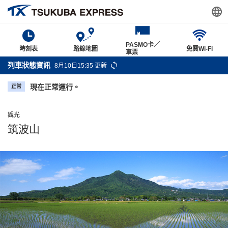
PASMO卡／
時刻表
路線地圖
免費Wi-Fi
車票
列車狀態資訊
8月10日15:35 更新
現在正常運行。
正常
觀光
筑波山