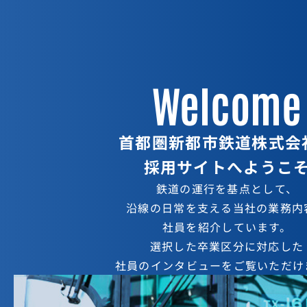
首都圏新都市鉄道
新卒採用サイト
Welcome
Interview
首都圏新都市鉄道株式会
採用サイトへようこ
新人時代の
鉄道の運行を基点として、
現場経験を生かしながら
沿線の日常を支える当社の業務内
テナント誘致や
社員を紹介しています。
選択した卒業区分に対応した
経営企画で活躍
社員のインタビューをご覧いただけ