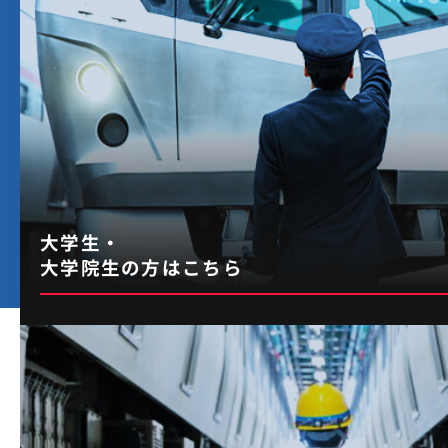
大学生・
大学院生の方はこちら
経営企画部 経営戦略課
小林
さん
2020年入社 / 融合理工学府
TOP
/
社員を知る
/
小林さん