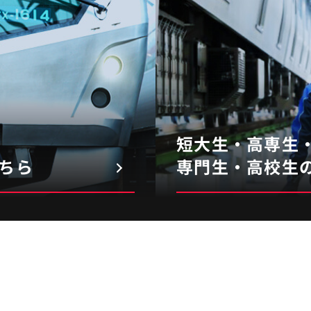
生かし
ゆくゆ
い
短大生・高専生
ちら
専門生・高校生
技術部 電気管
大橋
さん
2019年入社 /