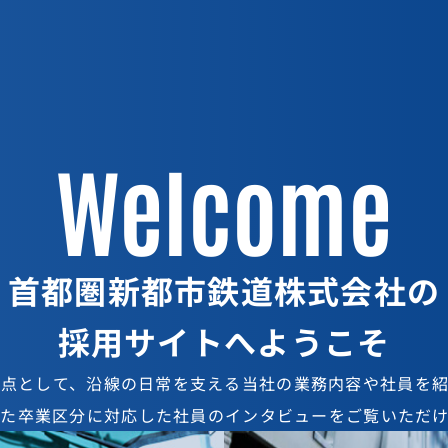
Welcome
Inte
Inte
首都圏新都市鉄道株式会社の
採用サイトへようこそ
基点として、
沿線の日常を支える当社の業務内容や
社員を
した卒業区分に対応した
社員のインタビューをご覧いただけ
経験と