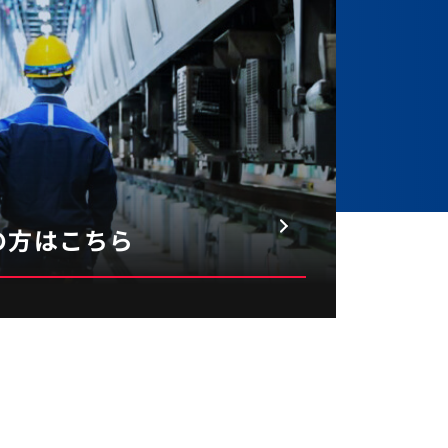
ながら
くは新設備の導入にも
関わりた
・
の方はこちら
理所
 理工学部
TOP
/
社員を知る
/
大橋さん