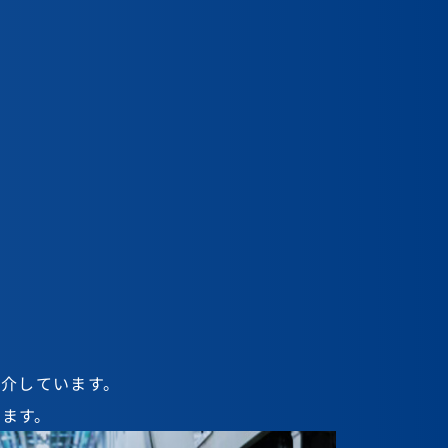
rview
rview
紹介しています。
ます。
アイデアを