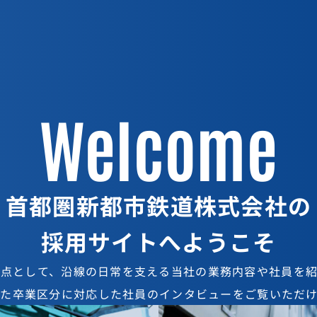
Welcome
Inte
Inte
首都圏新都市鉄道株式会社の
採用サイトへようこそ
基点として、
沿線の日常を支える当社の業務内容や
社員を
した卒業区分に対応した
社員のインタビューをご覧いただけ
子ども