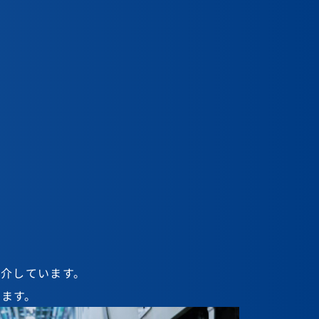
rview
rview
紹介しています。
ます。
の頃からの