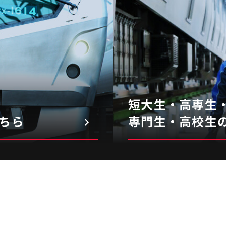
夢を叶
その先
短大生・高専生
ちら
専門生・高校生
技術部 車両管
遠藤
さん
2019年入社 /