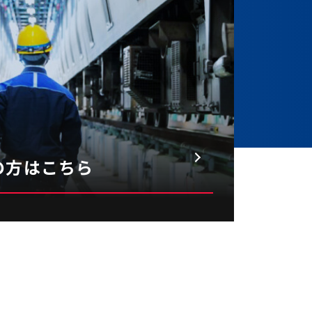
えた私が
で見つけた新しい夢
・
の方はこちら
理所
 機械科
TOP
/
社員を知る
/
遠藤さん